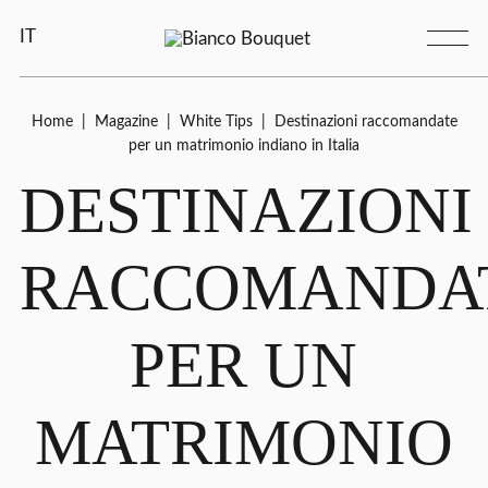
IT
Home
|
Magazine
|
White Tips
|
Destinazioni raccomandate
per un matrimonio indiano in Italia
DESTINAZIONI
RACCOMANDA
PER UN
MATRIMONIO