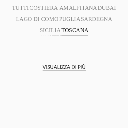
TUTTI
COSTIERA AMALFITANA
DUBAI
LAGO DI COMO
PUGLIA
SARDEGNA
SICILIA
TOSCANA
Castello del Nero
Tenuta Corbinaia
Castello di Casole
Castello di Celsa
Four Seasons Hotel Firenze
Villa Mangiacane
Villa Cora
Castello di Meleto
Castiglion del Bosco
VISUALIZZA DI PIÙ