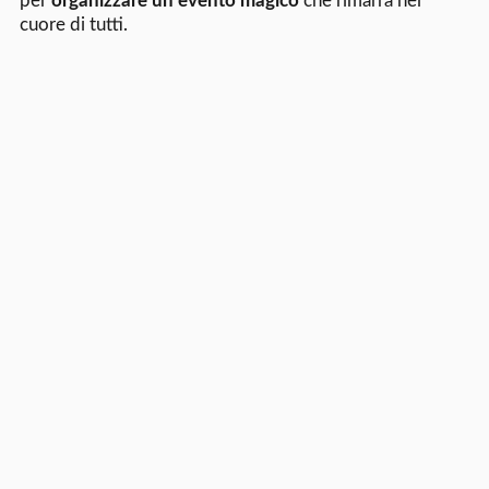
per
organizzare un evento magico
che rimarrà nel
cuore di tutti.