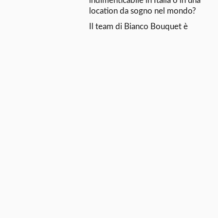
indimenticabile in Italia o in una
location da sogno nel mondo?
Il team di Bianco Bouquet è
pronto a trasformare idee,
desideri e progetti in un evento
unico, creato su misura per voi.
CONTATTACI