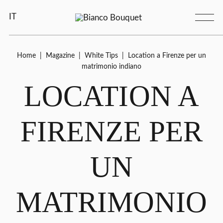
IT
Home
|
Magazine
|
White Tips
|
Location a Firenze per un
matrimonio indiano
LOCATION A
FIRENZE PER
UN
MATRIMONIO