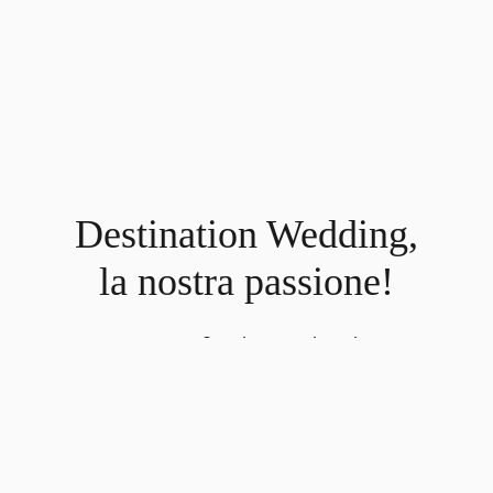
Destination Wedding,
la nostra passione!
Sogni un matrimonio
indimenticabile in Italia o in una
location da sogno nel mondo?
Il team di Bianco Bouquet è
pronto a trasformare idee,
desideri e progetti in un evento