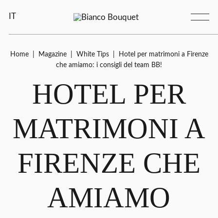
IT
Home
|
Magazine
|
White Tips
|
Hotel per matrimoni a Firenze
che amiamo: i consigli del team BB!
HOTEL PER
MATRIMONI A
FIRENZE CHE
AMIAMO