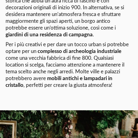
storica che abbia un’aura ricca di fascino e con
decorazioni originali di inizio 900. In alternativa, se si
desidera mantenere un’atmosfera fresca e sfruttare
maggiormente gli spazi aperti, un borgo antico
potrebbe essere un’ottima soluzione, così come i
giardini di una residenza di campagna
.
Per i più creativi e per dare un tocco urban si potrebbe
optare per un
complesso di archeologia industriale
come una vecchia fabbrica di fine 800. Qualsiasi
location si scelga, facciamo attenzione a mantenere il
tema scelto anche negli arredi. Molte ville e palazzi
potrebbero avere
mobili antichi e lampadari in
cristallo
, perfetti per creare la giusta atmosfera!