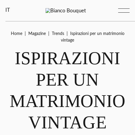
IT
Home
|
Magazine
|
Trends
|
Ispirazioni per un matrimonio
vintage
ISPIRAZIONI
PER UN
MATRIMONIO
VINTAGE